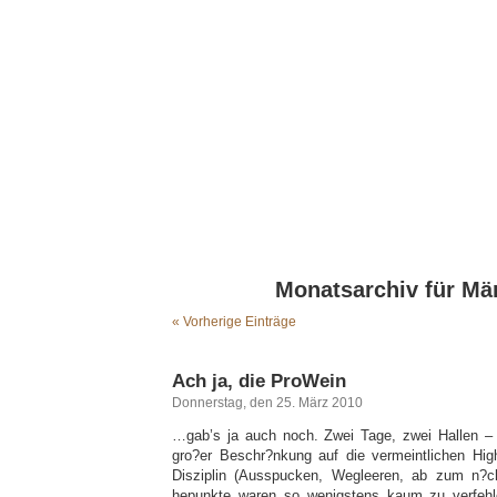
Monatsarchiv für Mä
« Vorherige Einträge
Ach ja, die ProWein
Donnerstag, den 25. März 2010
…gab’s ja auch noch. Zwei Tage, zwei Hallen – 
gro?er Beschr?nkung auf die vermeintlichen Hig
Disziplin (Ausspucken, Wegleeren, ab zum n?c
hepunkte waren so wenigstens kaum zu verfehl