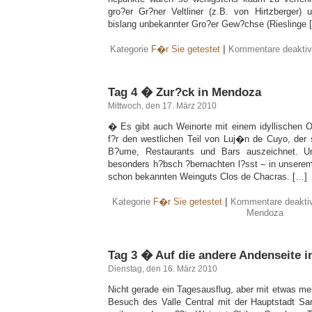
gro?er Gr?ner Veltliner (z.B. von Hirtzberger)
bislang unbekannter Gro?er Gew?chse (Rieslinge 
Kategorie
F�r Sie getestet
|
Kommentare deaktivi
Tag 4 � Zur?ck in Mendoza
Mittwoch, den 17. März 2010
� Es gibt auch Weinorte mit einem idyllischen Or
f?r den westlichen Teil von Luj�n de Cuyo, der 
B?ume, Restaurants und Bars auszeichnet. 
besonders h?bsch ?bernachten l?sst – in unserem
schon bekannten Weinguts Clos de Chacras. […]
Kategorie
F�r Sie getestet
|
Kommentare deaktiv
Mendoza
Tag 3 � Auf die andere Andenseite in
Dienstag, den 16. März 2010
Nicht gerade ein Tagesausflug, aber mit etwas meh
Besuch des Valle Central mit der Hauptstadt San