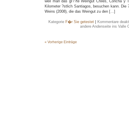
weil man das gr??te Weingut Chiles, Concha y To
Kilometer ?stlich Santiagos, besuchen kann. Die 7
Weins (2008), die das Weingut zu den […]
Kategorie
F�r Sie getestet
|
Kommentare deakti
andere Andenseite ins Valle C
« Vorherige Einträge