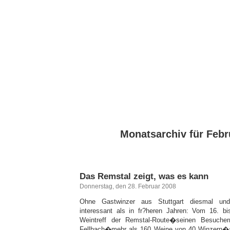
Monatsarchiv für Febr
Das Remstal zeigt, was es kann
Donnerstag, den 28. Februar 2008
Ohne Gastwinzer aus Stuttgart diesmal und
interessant als in fr?heren Jahren: Vom 16. bi
Weintreff der Remstal-Route�seinen Besucher
Fellbach�mehr als 160 Weine von 40 Winzern�