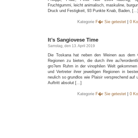
Fruchtgummi, leicht animalisch, maskuline, burgu
Druck und Festigkeit, 93 Punkte Knab, Baden, […
Kategorie
F�r Sie getestet
|
0 Ko
It’s Sangiovese Time
Samstag, den 13. April 2019
Die Toskana hat neben den Weinen aus dem Ch
Regionen zu bieten, die durch ihre au?erordent
gro?em Ruhm in der vinophilen Welt gekommen 
und Vertreter ihrer jeweiligen Regionen in beste
neulich so grundlos wie Plaisir versprechend auf
Auftritt absolut […]
Kategorie
F�r Sie getestet
|
0 Ko