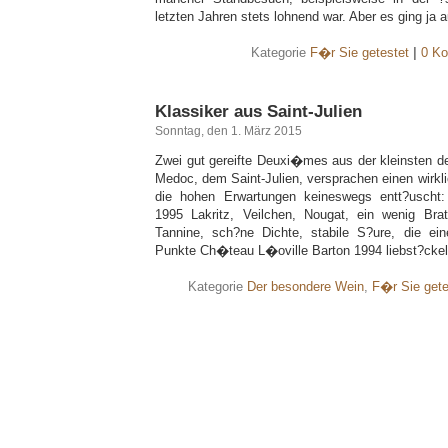
letzten Jahren stets lohnend war. Aber es ging ja
Kategorie
F�r Sie getestet
|
0 Ko
Klassiker aus Saint-Julien
Sonntag, den 1. März 2015
Zwei gut gereifte Deuxi�mes aus der kleinsten de
Medoc, dem Saint-Julien, versprachen einen wirkl
die hohen Erwartungen keineswegs entt?usch
1995 Lakritz, Veilchen, Nougat, ein wenig Brat
Tannine, sch?ne Dichte, stabile S?ure, die ein
Punkte Ch�teau L�oville Barton 1994 liebst?ckel
Kategorie
Der besondere Wein
,
F�r Sie gete