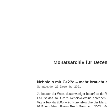
Monatsarchiv für Deze
Nebbiolo mit Gr??e – mehr braucht e
Sonntag, den 26. Dezember 2021
Je besser der Wein, desto weniger bedarf es der 
Fall ist das so. Gro?e Nebbiolo-Weine sprechen f
Vigna Rionda 2005 – 95 PunkteRocche dei Manz
97 PunkteVirna, Barolo Preda Sarmassa 2003 – 9