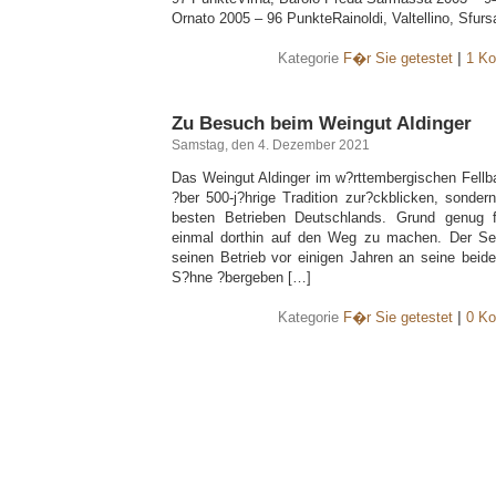
Ornato 2005 – 96 PunkteRainoldi, Valtellino, Sfurs
Kategorie
F�r Sie getestet
|
1 Ko
Zu Besuch beim Weingut Aldinger
Samstag, den 4. Dezember 2021
Das Weingut Aldinger im w?rttembergischen Fellba
?ber 500-j?hrige Tradition zur?ckblicken, sonder
besten Betrieben Deutschlands. Grund genug f
einmal dorthin auf den Weg zu machen. Der Seni
seinen Betrieb vor einigen Jahren an seine beide
S?hne ?bergeben […]
Kategorie
F�r Sie getestet
|
0 Ko