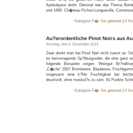
Apokalypse droht. Diesmal war das Thema Bord
und 1995: Ch�teau Pichon-Longueville, Comtess
Kategorie
F�r Sie getestet
|
0 Ko
Au?erordentliche Pinot Noirs aus Au
Sonntag, den 6. Dezember 2015
Zwar denkt man bei Pinot Noir nicht zuerst an ?ste
es hervorragende Sp?tburgunder, die eine ganz eig
folgende Beispiele zeigen: Weingut Br?ndlma
„C�cile“ 2007 Brombeere, Blaubeere, Fruchtgumm
insgesamt eine k?hle Fruchtigkeit bei leicht
druckvoll, ohne muskul?s zu sein, 91 Punkte Sch
Kategorie
F�r Sie getestet
|
0 Ko