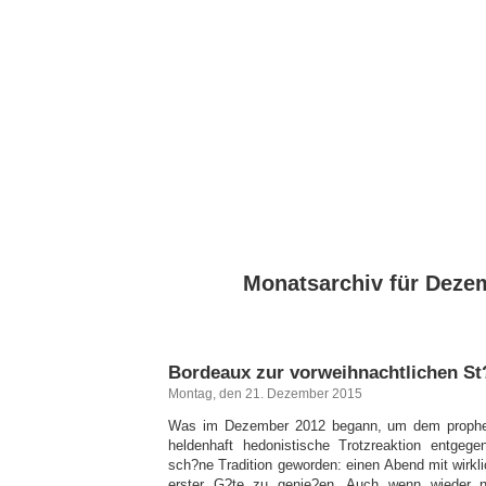
Monatsarchiv für Deze
Bordeaux zur vorweihnachtlichen S
Montag, den 21. Dezember 2015
Was im Dezember 2012 begann, um dem prophez
heldenhaft hedonistische Trotzreaktion entgege
sch?ne Tradition geworden: einen Abend mit wirkl
erster G?te zu genie?en. Auch wenn wieder n