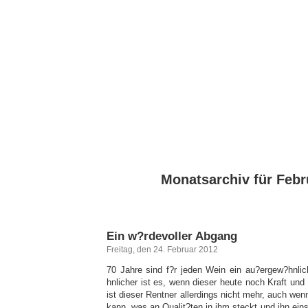
Monatsarchiv für Febr
Ein w?rdevoller Abgang
Freitag, den 24. Februar 2012
70 Jahre sind f?r jeden Wein ein au?ergew?hnli
hnlicher ist es, wenn dieser heute noch Kraft und 
ist dieser Rentner allerdings nicht mehr, auch wen
kann, was an Qualit?ten in ihm steckt und ihn ei