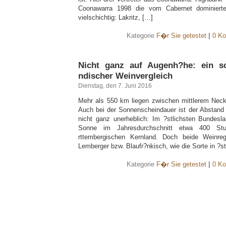
Coonawarra 1998 die vom Cabernet dominiert
vielschichtig: Lakritz, […]
Kategorie
F�r Sie getestet
|
0 Ko
Nicht ganz auf Augenh?he: ein s
ndischer Weinvergleich
Dienstag, den 7. Juni 2016
Mehr als 550 km liegen zwischen mittlerem Neck
Auch bei der Sonnenscheindauer ist der Abstand
nicht ganz unerheblich: Im ?stlichsten Bundesla
Sonne im Jahresdurchschnitt etwa 400 S
rttembergischen Kernland. Doch beide Weinre
Lemberger bzw. Blaufr?nkisch, wie die Sorte in ?st
Kategorie
F�r Sie getestet
|
0 Ko