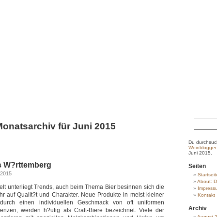
onatsarchiv für Juni 2015
Du durchsuc
Weinblogger
Juni 2015.
us W?rttemberg
Seiten
 2015
Startseit
About: D
elt unterliegt Trends, auch beim Thema Bier besinnen sich die
Impress
 auf Qualit?t und Charakter. Neue Produkte in meist kleiner
Kontakt
 durch einen individuellen Geschmack von oft uniformen
Archiv
enzen, werden h?ufig als Craft-Biere bezeichnet. Viele der
August 