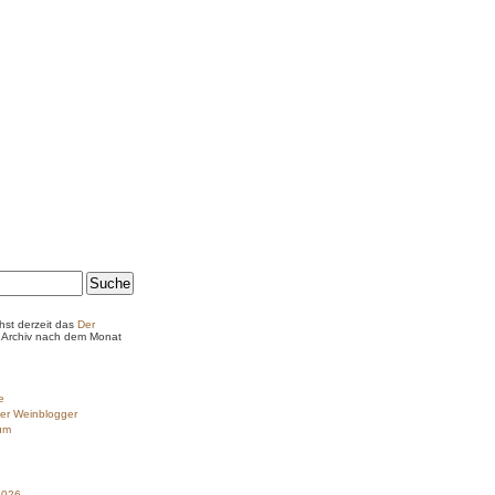
hst derzeit das
Der
Archiv nach dem Monat
e
er Weinblogger
um
2026