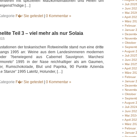
mentieren mit speziellen Malzkombinationen und Hefen um
Juli 202
eigenst?ndige […]
Juni 20
Mai 202
Kategorie
F�r Sie getestet
|
0 Kommentar »
April 20
März 20
Februar
Januar 
ite Teil 3 – viel mehr als nur Solaia
Dezembe
015
Novembe
Oktober
tationen der toskanischen Rotweinelite stand nun eine dritte
Septemb
August 
rgangs 1995 an: Weine aus dem Landesinnneren modernen
Juli 202
oder ?berwiegend aus Cabernet Sauvignon. Marchesi
Juni 20
ormoreto“ 1995 in der Nase reichhaltiger als am Gaumen,
Mai 202
der, Rumschokolade, Blut und Paprika, 90 Punkte Azienda
April 20
Le Stanze“ 1995 Lakritz, Holunder, […]
März 20
Februar
Januar 
Kategorie
F�r Sie getestet
|
0 Kommentar »
Dezembe
Novembe
Oktober
Septemb
August 
Juli 202
Juni 20
Mai 202
April 20
März 20
Februar
Januar 
Dezembe