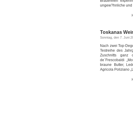
Brauereien experi
ungew?hnliche und 
Toskanas Weinel
Sonntag, den 7. Juni 2
Nach zwei Top-Degus
Testreihe des Jah
Zuschnitts ganz 
de`Frescobaldi „M
braune Butter, Le
Agricola Poliziano „