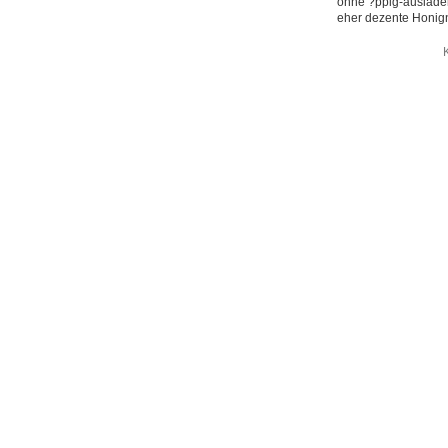
ohne ?ppig-ausladen
eher dezente Honign