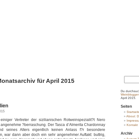
onatsarchiv für April 2015
Du durchsuc
Weinblogger
April 2015.
lien
Seiten
2015
Startseit
About: D
iniger Vertreter der sizilianischen Rotweinspezialit?t Nero
Impress
e angenehme ?berraschung. Der Tasca d’Almerita Chardonnay
Kontakt
nd seines Alters eigentlich keinen Anlass f?r besondere
Archiv
, war dann aber doch ein sehr angenehmer Auftakt: buttrig,
August 