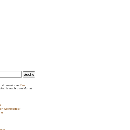
hst derzeit das
Der
Archiv nach dem Monat
e
er Weinblogger
um
2026