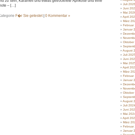
d zu sein, Karamell und etwas getrocknete Aprikose und eine
Juli 202
ote – […]
Juni 20
Mai 202
Kategorie
F�r Sie getestet
|
0 Kommentar »
April 20
März 20
Februar
Januar 
Dezembe
Novembe
Oktober
Septemb
August 
Juli 202
Juni 20
Mai 202
April 20
März 20
Februar
Januar 
Dezembe
Novembe
Oktober
Septemb
August 
Juli 202
Juni 20
Mai 202
April 20
März 20
Februar
Januar 
Dezembe